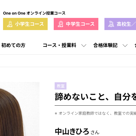
One on One オンライン授業コース
小学生コース
中学生コース
高校生／
初めての方
コース・授業料
合格体験記
校合格体験記
校合格実績
大学合格イン
大学合格
中学生コース
選ばれる理由
講師紹介
教室
合格実績
授業料
諦めないこと、自分
オンライン家庭教師ではなく、教室での実
中山きひろ
さん