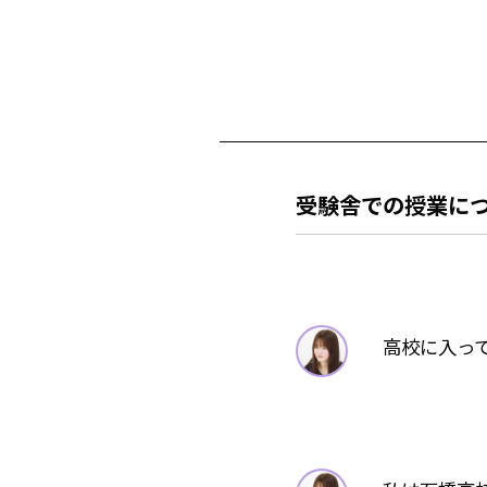
受験舎での授業に
高校に入っ