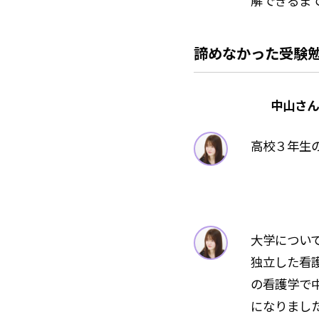
解できるま
諦めなかった受験
中山さん
高校３年生
大学につい
独立した看
の看護学で
になりまし