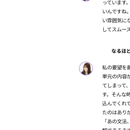
っています
いんですね
い雰囲気に
してスムー
なるほ
私の要望を
単元の内容
てしまって
す。そんな
込んでくれ
たのはあり
「あの文法