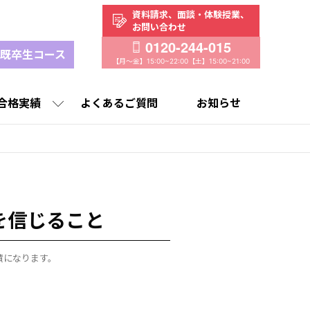
資料請求、
面談・体験授業、
お問い合わせ
0120-244-015
既卒生コース
【月～金】15:00~22:00
【土】15:00~21:00
合格実績
よくあるご質問
お知らせ
タビュー
実績
高校生／既卒生コース
選ばれる理由
講師紹介
合格実績
授業料
を信じること
績になります。