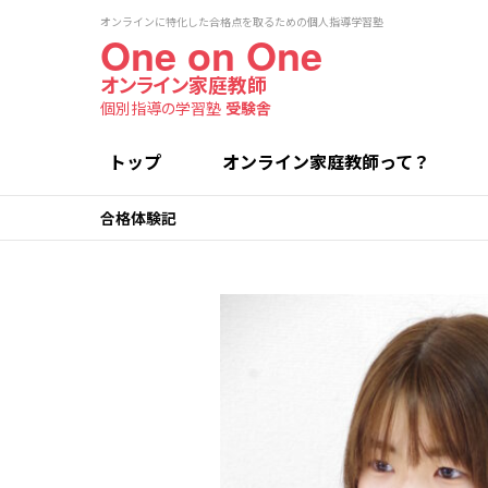
オンラインに特化した合格点を取るための個人指導学習塾
One on One
オンライン家庭教師
個別指導の学習塾
受験舎
トップ
オンライン家庭教師って？
合格体験記
高
高
小学生コース
選ばれる理由
講師紹介
授業料