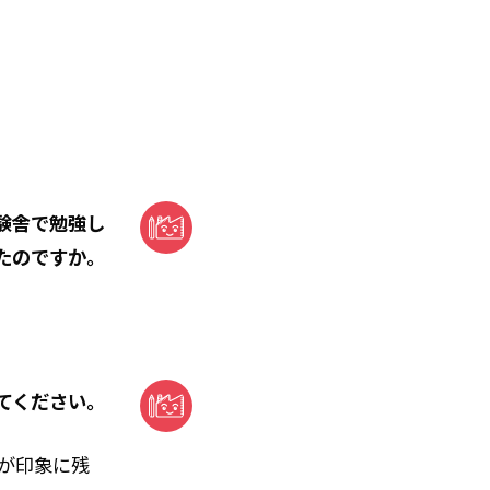
験舎で勉強し
たのですか。
てください。
が印象に残