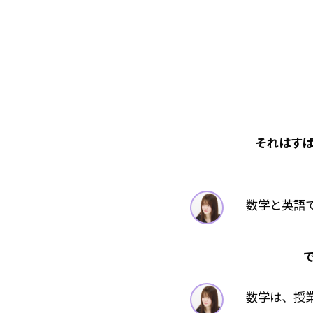
それはす
数学と英語
数学は、授