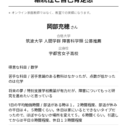
オンライン家庭教師ではなく、教室での実績になります。
岡部充穂
さん
合格大学
筑波大学 人間学群 障害科学類 公募推薦
出身校
宇都宮女子高校
得意な科目 / 数学
苦手な科目 / 苦手意識のある教科はなかったが、点数が低かった
のは化学
将来の夢 / 特別支援学校教諭が有力だが、障害についてもっと研
究を進めたいと思っている
1日の平均勉強時間 / 部活がある時は１，２時間程度、部活が休み
の平日は４，５時間くらい。休日は家にいるとできないタイプだ
ったので、ほぼやらないか場所を変えて５，６時間くらい。引退し
てからは平日８時間程度、休日１３時間程度