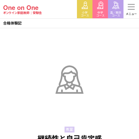
One on One
小学
中学
高／既卒
オンライン家庭教師
受験舎
メニュー
コース
コース
コース
合格体験記
教室
継続性と自己肯定感