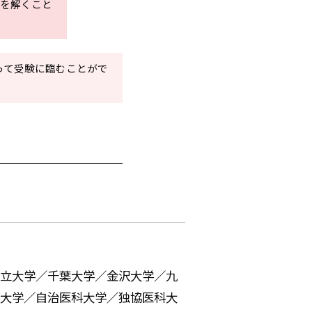
題を解くこと
って受験に臨むことがで
立大学／千葉大学／金沢大学／九
大学／自治医科大学／独協医科大