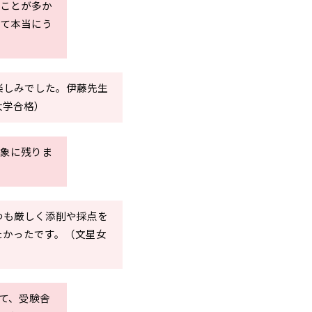
ることが多か
えて本当にう
楽しみでした。伊藤先生
大学合格）
印象に残りま
つも厳しく添削や採点を
たかったです。（文星女
て、受験舎