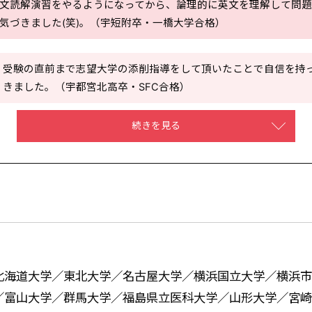
文読解演習をやるようになってから、論理的に英文を理解して問
気づきました(笑)。（宇短附卒・一橋大学合格）
受験の直前まで志望大学の添削指導をして頂いたことで自信を持
きました。（宇都宮北高卒・SFC合格）
続きを見る
北海道大学／東北大学／名古屋大学／横浜国立大学／横浜市
／富山大学／群馬大学／福島県立医科大学／山形大学／宮崎