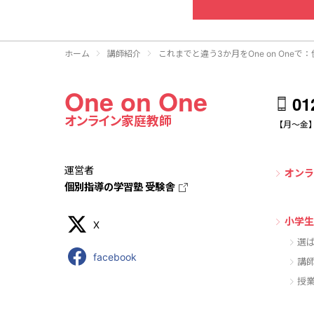
ホーム
講師紹介
これまでと違う3か月をOne on Oneで
One on One
01
オンライン家庭教師
【月～金】1
運営者
オンラ
個別指導の学習塾 受験舎
小学生
X
選
facebook
講
授