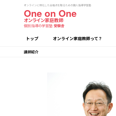
オンラインに特化した合格点を取るための個人指導学習塾
One on One
オンライン家庭教師
個別指導の学習塾
受験舎
トップ
オンライン家庭教師って？
講師紹介
高
高
小学生コース
選ばれる理由
講師紹介
授業料