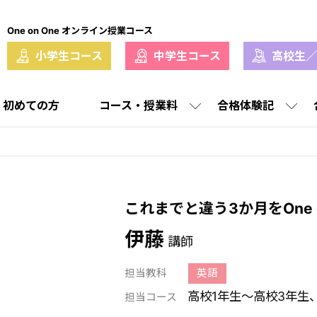
One on One オンライン授業コース
小学生コース
中学生コース
高校生／
初めての方
コース・授業料
合格体験記
校合格体験記
校合格実績
大学合格イン
大学合格
中学生コース
選ばれる理由
講師紹介
これまでと違う3か月をOne o
合格実績
授業料
伊藤
講師
担当教科
英語
高校1年生〜高校3年生
担当コース