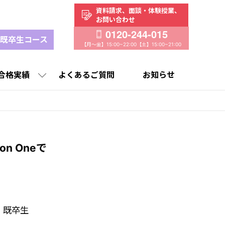
資料請求、
面談・体験授業、
お問い合わせ
0120-244-015
既卒生コース
【月～金】15:00~22:00
【土】15:00~21:00
合格実績
よくあるご質問
お知らせ
タビュー
実績
高校生／既卒生コース
選ばれる理由
講師紹介
n Oneで
合格実績
授業料
、既卒生