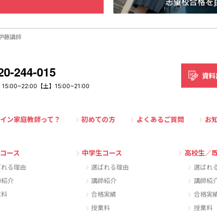
：伊藤講師
20-244-015
資料
5:00~22:00
【土】15:00~21:00
イン家庭教師って？
初めての方
よくあるご質問
お
コース
中学生コース
高校生／
ばれる理由
選ばれる理由
選ばれ
師紹介
講師紹介
講師紹
業料
合格実績
合格実
授業料
授業料